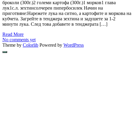
броколи (300г.)2 големи картофа (300г.)1 морков1 глава
лук1с.л. зехтинсолчерен пипербосилек Начин на
приготвяне:Нарежете лука на ситно, а картофите и моркова на
кубчета. Загрейте в тенджера зехтина и задушете за 1-2
минути лука. След това добавете в тенджерата […]
Read More
No comments yet
Theme by
Colorlib
Powered by
WordPress