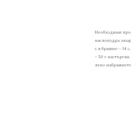
Необходими проду
маслопудра захар
с.л.брашно – 14
– 50 г настърган
леко набрашнете