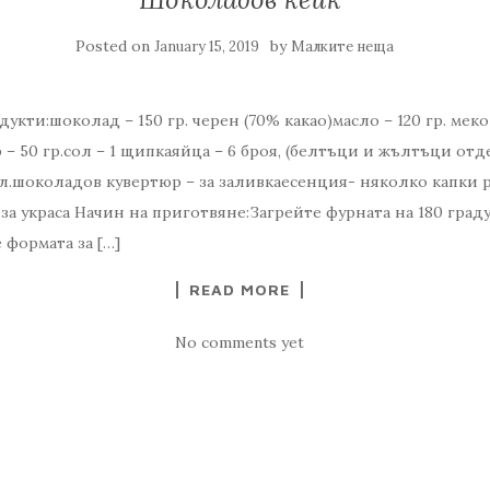
Posted on
by
January 15, 2019
Малките неща
кти:шоколад – 150 гр. черен (70% какао)масло – 120 гр. меко
 – 50 гр.сол – 1 щипкаяйца – 6 броя, (белтъци и жълтъци отде
 с.л.шоколадов кувертюр – за заливкаесенция- няколко капки
, за украса Начин на приготвяне:Загрейте фурната на 180 град
 формата за […]
READ MORE
No comments yet