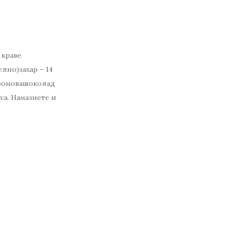
 краве
лно)захар – 14
 ромовашоколад
уса. Намазнете и