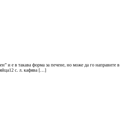
н” и е в такава форма за печене, но може да го направите в
яйца12 с. л. кафява […]