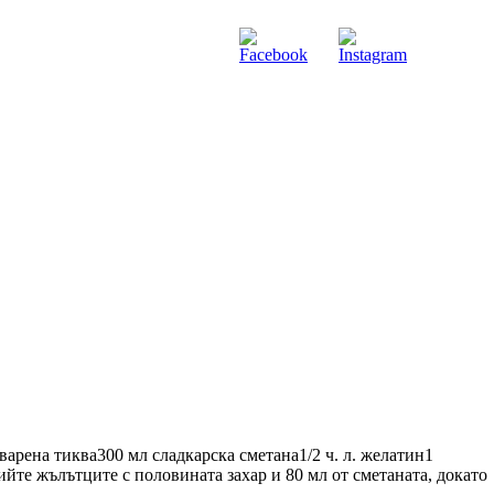
варена тиква300 мл сладкарска сметана1/2 ч. л. желатин1
те жълътците с половината захар и 80 мл от сметаната, докато