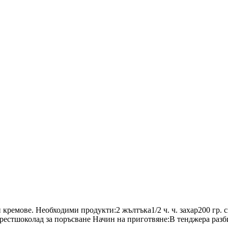
 кремове. Необходими продукти:2 жълтъка1/2 ч. ч. захар200 гр. с
стшоколад за поръсване Начин на приготвяне:В тенджера разбий