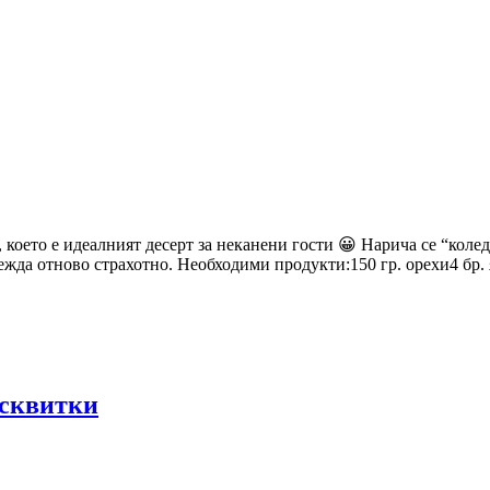
което е идеалният десерт за неканени гости 😀 Нарича се “коледе
ежда отново страхотно. Необходими продукти:150 гр. орехи4 бр. 
исквитки