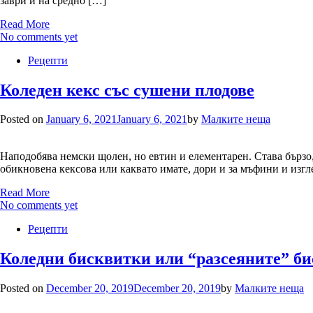
заври и на средно […]
Read More
No comments yet
Рецепти
Коледен кекс със сушени плодове
Posted on
January 6, 2021
January 6, 2021
by
Малките неща
Наподобява немски щолен, но евтин и елементарен. Става бързо, 
обикновена кексова или каквато имате, дори и за мъфини и изгл
Read More
No comments yet
Рецепти
Коледни бисквитки или “разсеяните” б
Posted on
December 20, 2019
December 20, 2019
by
Малките неща