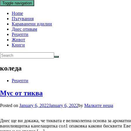
Toggle navigation
Home
Пътувания
Караванени идилии
Днес отивам
Рецепти
Живот
Книги
коледа
Рецепти
Мус от тиква
Posted on
January 6, 2022
January 6, 2022
by
Малките неща
Днес ще ви докажа, че тиквата е великолепна основа за ароматни
ванилиящипка канелащипка сол1 опаковка какови бисквити Евере