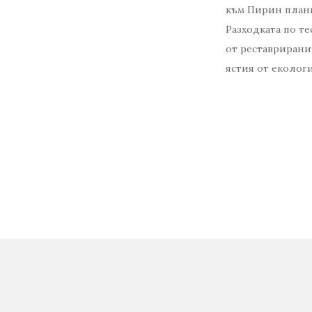
към Пирин планин
Разходката по т
от реставрирани
ястия от еколог