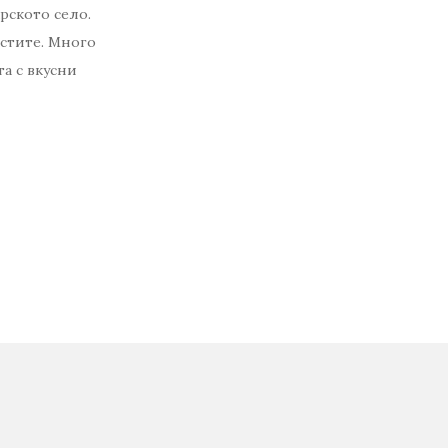
рското село.
стите. Много
а с вкусни