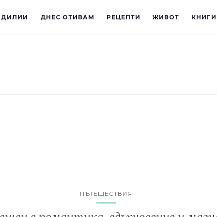
ИДИЛИИ
ДНЕС ОТИВАМ
РЕЦЕПТИ
ЖИВОТ
КНИГИ
ПЪТЕШЕСТВИЯ
ещен е романтика, вдъхновение и маги