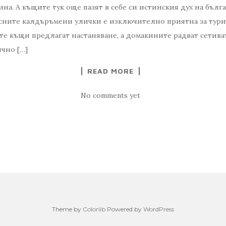
а. А къщите тук още пазят в себе си истинския дух на бълга
есните калдъръмени улички е изключително приятна за тури
те къщи предлагат настаняване, а домакините радват сетиват
ично […]
READ MORE
No comments yet
Theme by
Colorlib
Powered by
WordPress