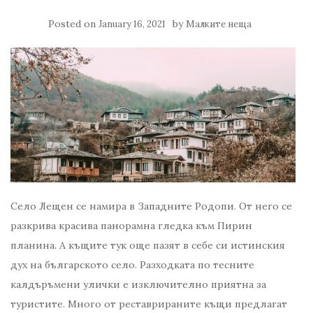
Posted on
by
January 16, 2021
Малките неща
Село Лещен се намира в Западните Родопи. От него се
разкрива красива панорамна гледка към Пирин
планина. А къщите тук още пазят в себе си истинския
дух на българското село. Разходката по тесните
калдъръмени улички е изключително приятна за
туристите. Много от реставрираните къщи предлагат