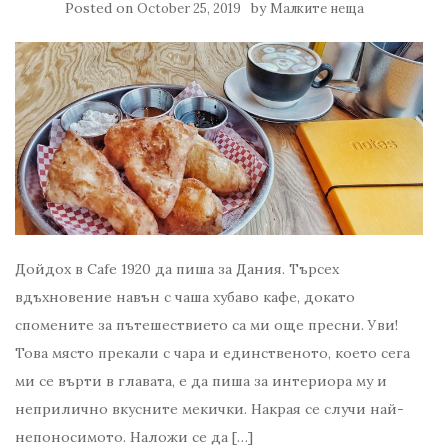
Posted on
by
October 25, 2019
Малките неща
Дойдох в Cafe 1920 да пиша за Дания. Търсех
вдъхновение навън с чаша хубаво кафе, докато
спомените за пътешествието са ми още пресни. Уви!
Това място прекали с чара и единственото, което сега
ми се върти в главата, е да пиша за интериора му и
неприлично вкусните мекички. Накрая се случи най-
непоносимото. Наложи се да […]