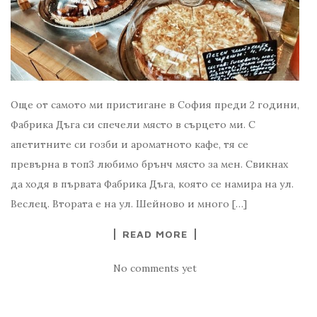
Още от самото ми пристигане в София преди 2 години,
Фабрика Дъга си спечели място в сърцето ми. С
апетитните си гозби и ароматното кафе, тя се
превърна в топ3 любимо брънч място за мен. Свикнах
да ходя в първата Фабрика Дъга, която се намира на ул.
Веслец. Втората е на ул. Шейново и много […]
READ MORE
No comments yet