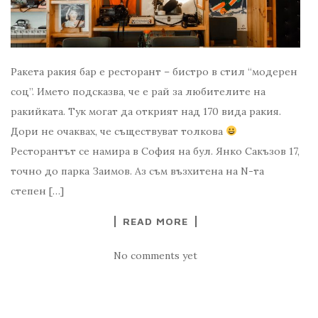
Ракета ракия бар е ресторант – бистро в стил “модерен
соц”. Името подсказва, че е рай за любителите на
ракийката. Тук могат да открият над 170 вида ракия.
Дори не очаквах, че съществуват толкова
Ресторантът се намира в София на бул. Янко Сакъзов 17,
точно до парка Заимов. Аз съм възхитена на N-та
степен […]
READ MORE
No comments yet