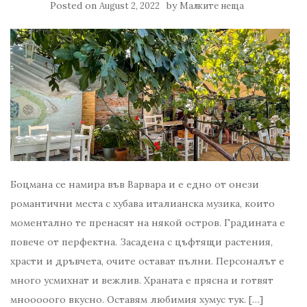
Posted on
by
August 2, 2022
Малките неща
Боцмана се намира във Варвара и е едно от онези
романтични места с хубава италианска музика, които
моментално те пренасят на някой остров. Градината е
повече от перфектна. Засадена с цъфтящи растения,
храсти и дръвчета, очите остават пълни. Персоналът е
много усмихнат и вежлив. Храната е прясна и готвят
мнооооого вкусно. Оставям любимия хумус тук. […]