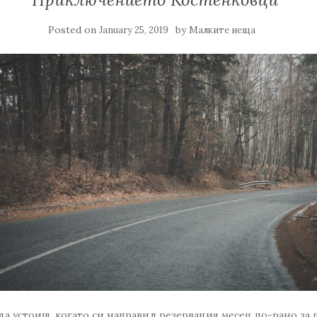
Posted on
by
January 25, 2019
Малките неща
да устоиш, когато си направил резервация месец по-рано за 