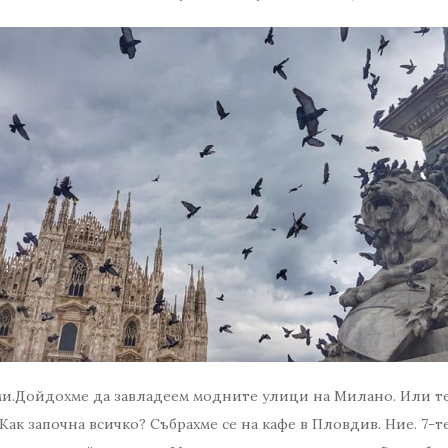
ми.Дойдохме да завладеем модните улици на Милано. Или т
​Как започна всичко? Събрахме се на кафе в Пловдив. Ние. 7-т