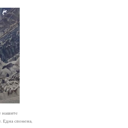
е нашите
е. Една спомена,