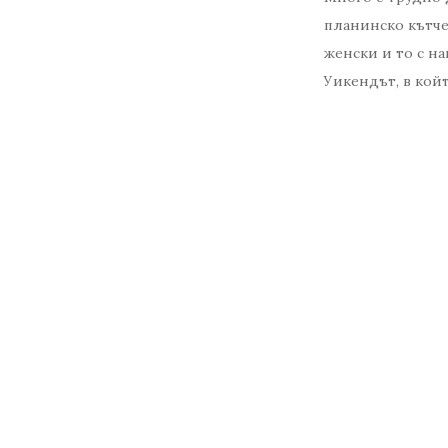
планинско кътче,
женски и то с на
Уикендът, в койт