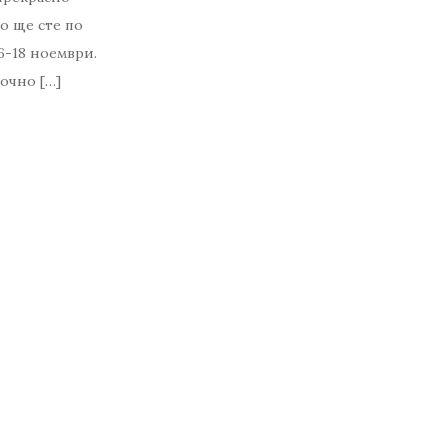
о ще сте по
6-18 ноември.
очно […]