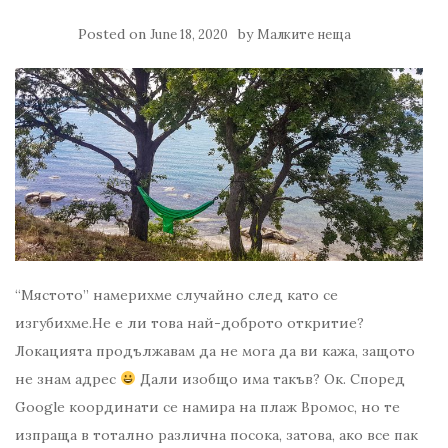
Posted on
by
June 18, 2020
Малките неща
“Мястото” намерихме случайно след като се
изгубихме.Не е ли това най-доброто откритие?
Локацията продължавам да не мога да ви кажа, защото
не знам адрес
Дали изобщо има такъв? Ок. Според
Google координати се намира на плаж Вромос, но те
изпраща в тотално различна посока, затова, ако все пак