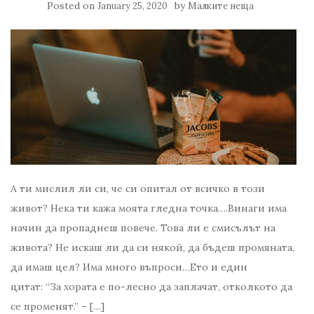
Posted on
by
January 25, 2020
Малките неща
А ти мислил ли си, че си опитал от всичко в този
живот? Нека ти кажа моята гледна точка….Винаги има
начин да пропаднеш повече. Това ли е смисълът на
живота? Не искаш ли да си някой, да бъдеш промяната,
да имаш цел? Има много въпроси…Ето и един
цитат: “За хората е по-лесно да заплачат, отколкото да
се променят.” – […]