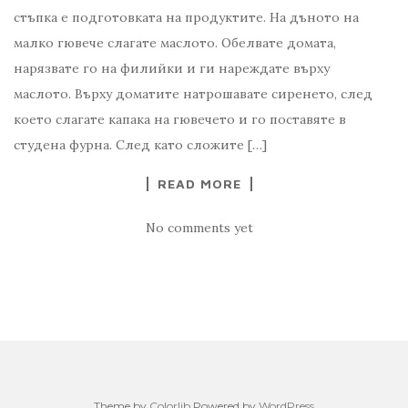
стъпка е подготовката на продуктите. На дъното на
малко гювече слагате маслото. Обелвате домата,
нарязвате го на филийки и ги нареждате върху
маслото. Върху доматите натрошавате сиренето, след
което слагате капака на гювечето и го поставяте в
студена фурна. След като сложите […]
READ MORE
No comments yet
Theme by
Colorlib
Powered by
WordPress