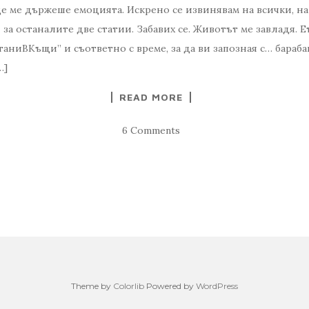
ще ме държеше емоцията. Искрено се извинявам на всички, н
а останалите две статии. Забавих се. Животът ме завладя. Ет
станиВКъщи” и съответно с време, за да ви запозная с… бара
…]
READ MORE
6 Comments
Theme by
Colorlib
Powered by
WordPress