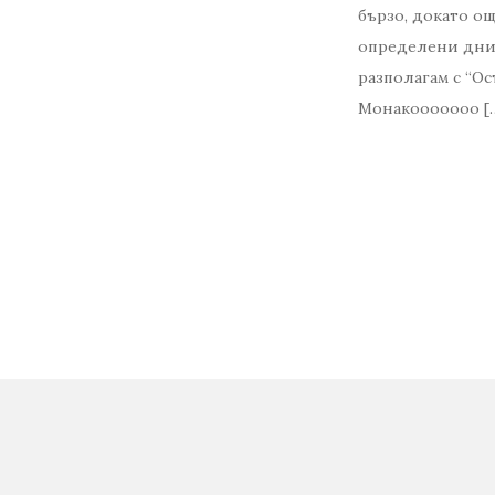
бързо, докато о
определени дни з
разполагам с “О
Монакооооооо [