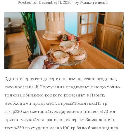
Posted on
by
December 11, 2020
Малките неща
Един невероятен десерт е на път да стане вездесъщ
като кроасана. В Португалия сладкишът е нещо точно
толкова обичайно колкото кроасанът в Париж.
Необходими продукти: За крема:3 жълтъка115 гр
захар230 мл сметана2 с. л. царевично нишесте170 мл
прясно мляко2 ч. л. ванилов екстракт За масленото
тесто:220 гр студено масло400 гр бяло брашнощипка