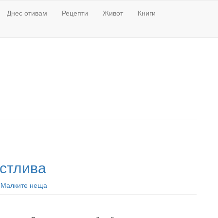
Днес отивам
Рецепти
Живот
Книги
астлива
y
Малките неща