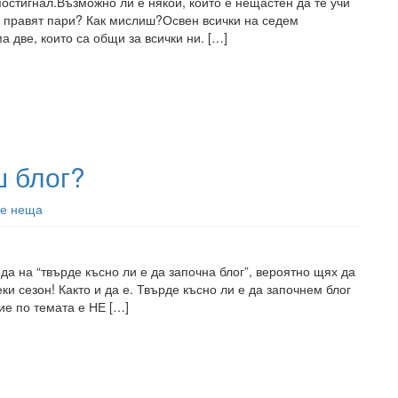
постигнал.Възможно ли е някой, който е нещастен да те учи
се правят пари? Как мислиш?Освен всички на седем
 две, които са общи за всички ни. […]
ш блог?
е неща
да на “твърде късно ли е да започна блог”, вероятно щях да
ки сезон! Както и да е. Твърде късно ли е да започнем блог
ие по темата е НЕ […]