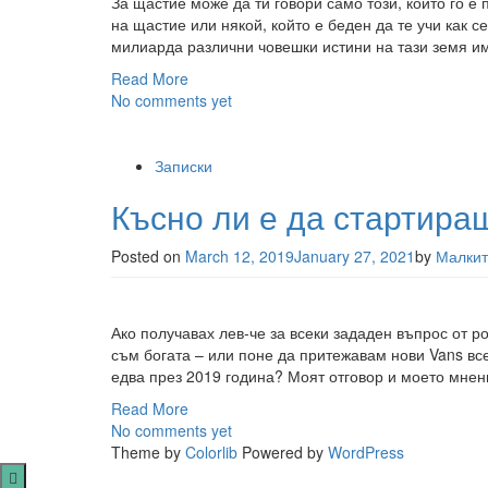
За щастие може да ти говори само този, който го е 
на щастие или някой, който е беден да те учи как 
милиарда различни човешки истини на тази земя има
Read More
No comments yet
Записки
Късно ли е да стартира
Posted on
March 12, 2019
January 27, 2021
by
Малкит
Ако получавах лев-че за всеки зададен въпрос от ро
съм богата – или поне да притежавам нови Vans все
едва през 2019 година? Моят отговор и моето мнен
Read More
No comments yet
Theme by
Colorlib
Powered by
WordPress