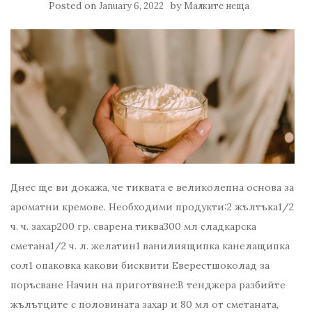
Posted on
by
January 6, 2022
Малките неща
Днес ще ви докажа, че тиквата е великолепна основа за
ароматни кремове. Необходими продукти:2 жълтъка1/2
ч. ч. захар200 гр. сварена тиква300 мл сладкарска
сметана1/2 ч. л. желатин1 ванилиящипка канелащипка
сол1 опаковка какови бисквити Еверестшоколад за
поръсване Начин на приготвяне:В тенджера разбийте
жълътците с половината захар и 80 мл от сметаната,