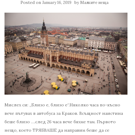
Posted on
by
January 16, 2019
Малките неща
Мислех си: „Близо е, близо е“.Няколко часа по-късно
вече пътувах в автобуса за Краков. Всъщност наистина
беше близо ….след 26 часа вече бяхме там. Първото
нещо, което ТРЯБВАШЕ да направим беше да се