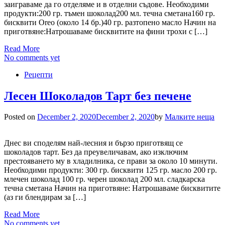
заиграваме да го отделяме и в отделни съдове. Необходими
продукти:200 гр. тъмен шоколад200 мл. течна сметана160 гр.
бисквити Oreo (около 14 бр.)40 гр. разтопено масло Начин на
приготвяне:Натрошаваме бисквитите на фини трохи с […]
Read More
No comments yet
Рецепти
Лесен Шоколадов Тарт без печене
Posted on
December 2, 2020
December 2, 2020
by
Малките неща
Днес ви споделям най-лесния и бързо приготвящ се
шоколадов тарт. Без да преувеличавам, ако изключим
престояването му в хладилника, се прави за около 10 минути.
Необходими продукти: 300 гр. бисквити 125 гр. масло 200 гр.
млечен шоколад 100 гр. черен шоколад 200 мл. сладкарска
течна сметана Начин на приготвяне: Натрошаваме бисквитите
(аз ги блендирам за […]
Read More
No comments yet