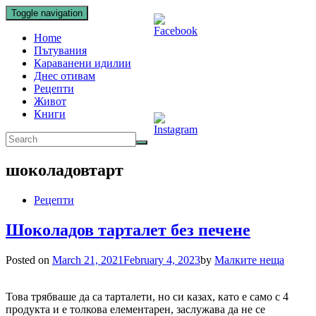
Toggle navigation
Home
Пътувания
Караванени идилии
Днес отивам
Рецепти
Живот
Книги
шоколадовтарт
Рецепти
Шоколадов тарталет без печене
Posted on
March 21, 2021
February 4, 2023
by
Малките неща
Това трябваше да са тарталети, но си казах, като е само с 4
продукта и е толкова елементарен, заслужава да не се