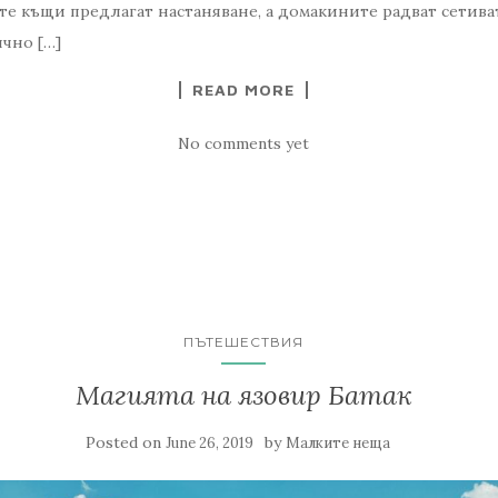
те къщи предлагат настаняване, а домакините радват сетиват
ично […]
READ MORE
No comments yet
ПЪТЕШЕСТВИЯ
Магията на язовир Батак
Posted on
by
June 26, 2019
Малките неща