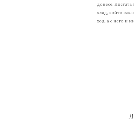
донесе. Листата 
хлад, който сяка
ход, а с него и 
Л