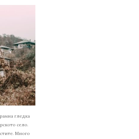
орамна гледка
рското село.
стите. Много