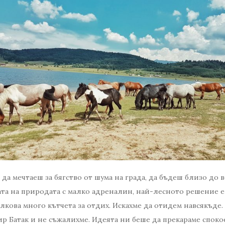
да мечтаеш за бягство от шума на града, да бъдеш близо до в
ата на природата с малко адреналин, най-лесното решение е 
лкова много кътчета за отдих. Искахме да отидем навсякъде
р Батак и не съжалихме. Идеята ни беше да прекараме споко