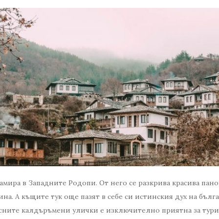
амира в Западните Родопи. От него се разкрива красива пан
а. А къщите тук още пазят в себе си истинския дух на бълга
есните калдъръмени улички е изключително приятна за тури