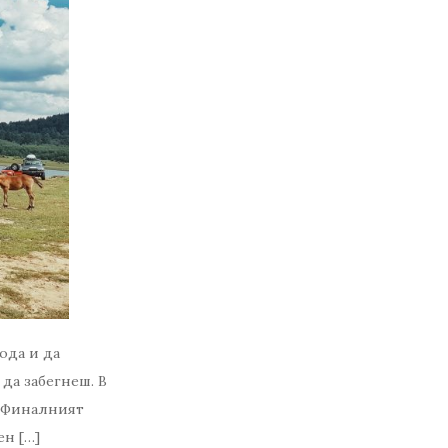
ода и да
да забегнеш. В
. Финалният
ен […]