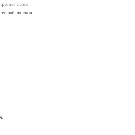
пропит с лек
ето забавя своя
я