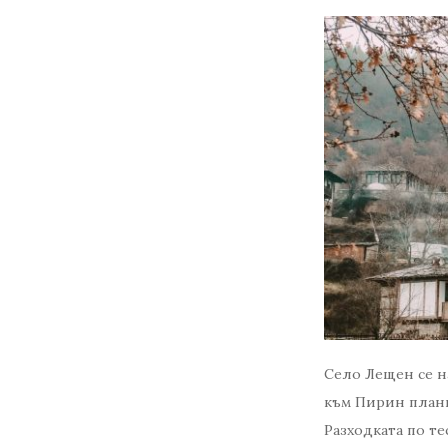
Село Лещен се н
към Пирин планин
Разходката по т