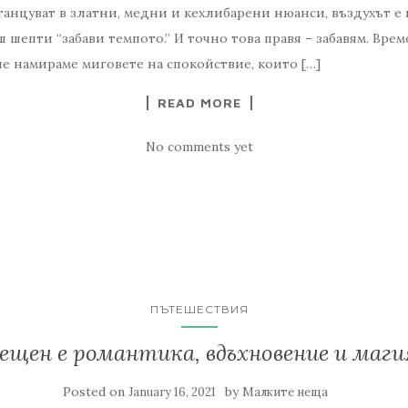
танцуват в златни, медни и кехлибарени нюанси, въздухът е 
ш шепти “забави темпото.” И точно това правя – забавям. Врем
ние намираме миговете на спокойствие, които […]
READ MORE
No comments yet
ПЪТЕШЕСТВИЯ
ещен е романтика, вдъхновение и маги
Posted on
by
January 16, 2021
Малките неща