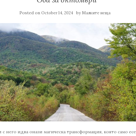
Posted on
by
October 14, 2024
Малките неща
и с него идва онази магическа трансформация, която само ес