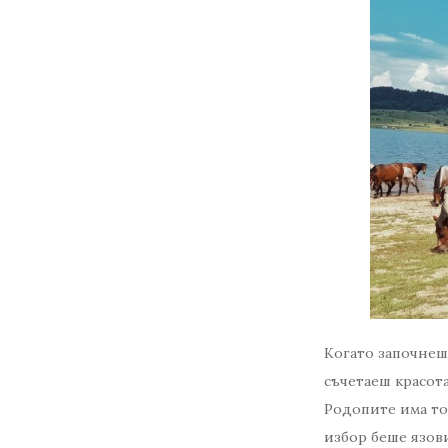
Когато започнеш 
съчетаеш красот
Родопите има то
избор беше язови