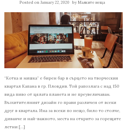
Posted on
by
January 22, 2020
Малките неща
“Котка и мишка” е бирен бар в сърцето на творческия
квартал Капана в гр. Пловдив. Той рапозлага с над 150
вида пиво от цялата планета и не преувеличавам.
Възхитителният дизайн го прави различен от всеки
друг в квартала. Има за всеки по нещо, било то столче,
диванче и най-важното, места на открито за горещите
летни […]