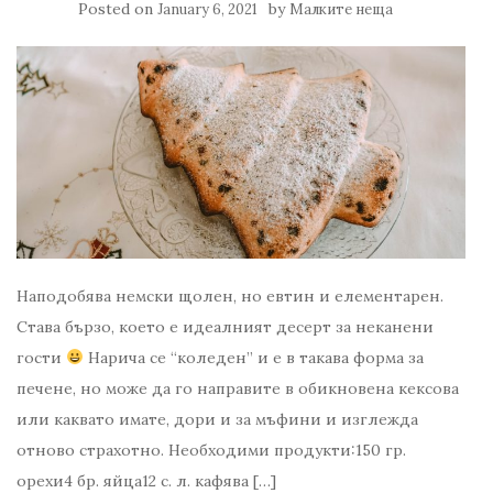
Posted on
by
January 6, 2021
Малките неща
Наподобява немски щолен, но евтин и елементарен.
Става бързо, което е идеалният десерт за неканени
гости
Нарича се “коледен” и е в такава форма за
печене, но може да го направите в обикновена кексова
или каквато имате, дори и за мъфини и изглежда
отново страхотно. Необходими продукти:150 гр.
орехи4 бр. яйца12 с. л. кафява […]