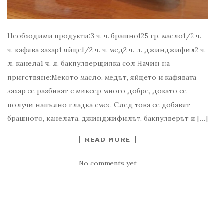
Необходими продукти:3 ч. ч. брашно125 гр. масло1/2 ч.
ч. кафява захар1 яйце1/2 ч. ч. мед2 ч. л. джинджифил2 ч.
л. канела1 ч. л. бакпулверщипка сол Начин на
приготвяне:Мекото масло, медът, яйцето и кафявата
захар се разбиват с миксер много добре, докато се
получи напълно гладка смес. След това се добавят
брашното, канелата, джинджифилът, бакпулверът и […]
READ MORE
No comments yet