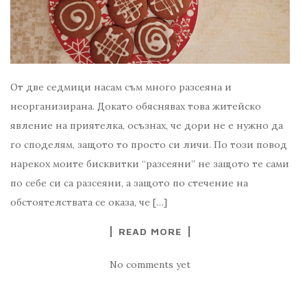
От две седмици насам съм много разсеяна и
неорганизирана. Докато обяснявах това житейско
явление на приятелка, осъзнах, че дори не е нужно да
го споделям, защото то просто си личи. По този повод
нарекох моите бисквитки “разсеяни” не защото те сами
по себе си са разсеяни, а защото по стечение на
обстоятелствата се оказа, че […]
READ MORE
No comments yet