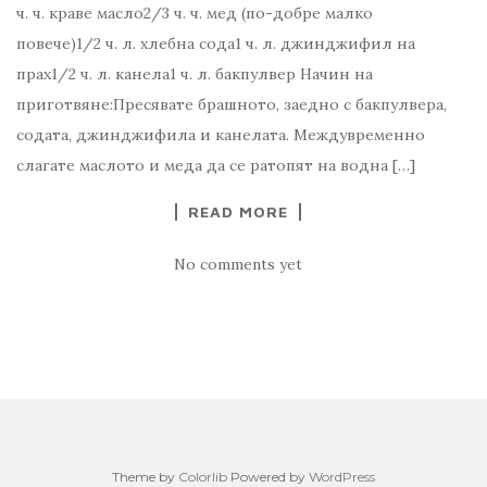
ч. ч. краве масло2/3 ч. ч. мед (по-добре малко
повече)1/2 ч. л. хлебна сода1 ч. л. джинджифил на
прах1/2 ч. л. канела1 ч. л. бакпулвер Начин на
приготвяне:Пресявате брашното, заедно с бакпулвера,
содата, джинджифила и канелата. Междувременно
слагате маслото и меда да се ратопят на водна […]
READ MORE
No comments yet
Theme by
Colorlib
Powered by
WordPress