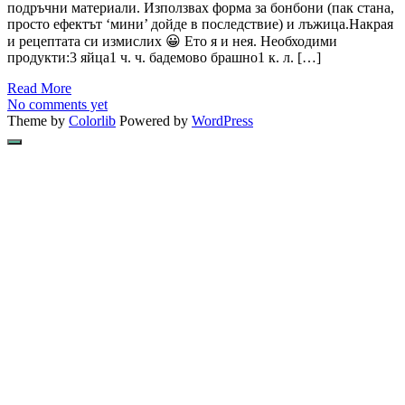
подръчни материали. Използвах форма за бонбони (пак стана,
просто ефектът ‘мини’ дойде в последствие) и лъжица.Накрая
и рецептата си измислих 😀 Ето я и нея. Необходими
продукти:3 яйца1 ч. ч. бадемово брашно1 к. л. […]
Read More
No comments yet
Theme by
Colorlib
Powered by
WordPress