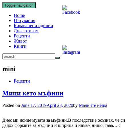
Toggle navigation
Home
Пътувания
Караванени идилии
Днес отивам
Рецепти
Живот
Книги
mini
Рецепти
Мини кето мъфини
Posted on
June 17, 2019
April 28, 2020
by
Малките неща
Днес ми дойде музата за мъфини.В последствие осъзнах, че си
дадох формите за мъфини и шприца и нямам нищо, тааа… с