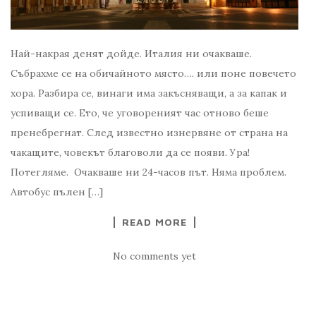
Най-накрая денят дойде. Италия ни очакваше.
Събрахме се на обичайното място…. или поне повечето
хора. Разбира се, винаги има закъсняващи, а за капак и
успиващи се. Ето, че уговореният час отново беше
пренебрегнат. След известно изнервяне от страна на
чакащите, човекът благоволи да се появи. Ура!
Потегляме. Очакваше ни 24-часов път. Няма проблем.
Автобус пълен […]
READ MORE
No comments yet