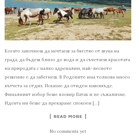
Когато започнеш да мечтаеш за бягство от шума на
града, да бъдеш близо до вода и да съчетаеш красотата
на природата с малко адреналин, най-лесното
решение е да забегнеш. В Родопите има толкова много
кътчета за отдих. Искахме да отидем навсякъде.
Финалният избор беше язовир Батак и не съжалихме.
Идеята ни беше да прекараме спокоен […]
READ MORE
No comments yet