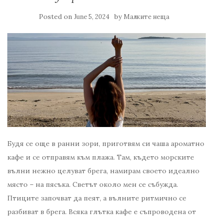
Posted on
by
June 5, 2024
Малките неща
Будя се още в ранни зори, приготвям си чаша ароматно
кафе и се отправям към плажа. Там, където морските
вълни нежно целуват брега, намирам своето идеално
място – на пясъка. Светът около мен се събужда.
Птиците започват да пеят, а вълните ритмично се
разбиват в брега. Всяка глътка кафе е съпроводена от