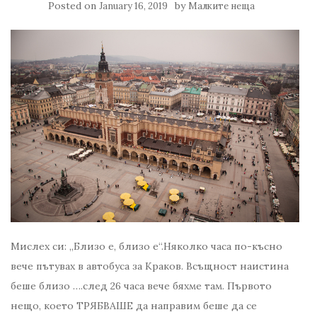
Posted on
by
January 16, 2019
Малките неща
Мислех си: „Близо е, близо е“.Няколко часа по-късно
вече пътувах в автобуса за Краков. Всъщност наистина
беше близо ….след 26 часа вече бяхме там. Първото
нещо, което ТРЯБВАШЕ да направим беше да се