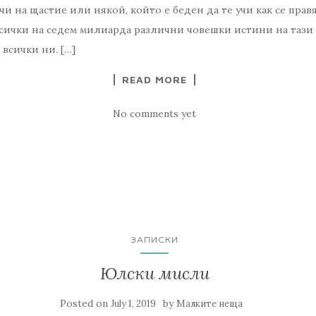
чи на щастие или някой, който е беден да те учи как се прав
ички на седем милиарда различни човешки истини на тази з
 всички ни. […]
READ MORE
No comments yet
ЗАПИСКИ
Юлски мисли
Posted on
by
July 1, 2019
Малките неща