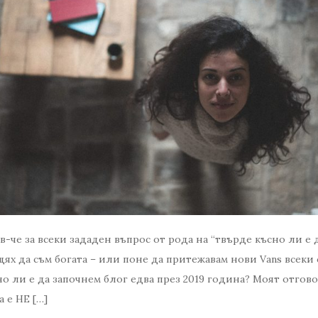
в-че за всеки зададен въпрос от рода на “твърде късно ли е 
щях да съм богата – или поне да притежавам нови Vans всеки 
но ли е да започнем блог едва през 2019 година? Моят отгов
 е НЕ […]