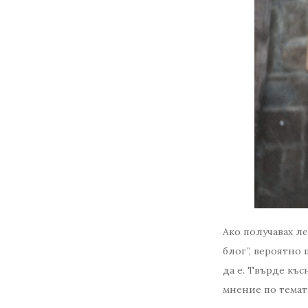
Ако получавах ле
блог”, вероятно 
да е. Твърде къс
мнение по темата