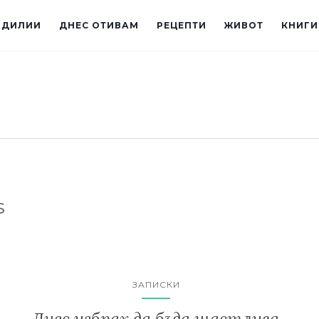
ИДИЛИИ
ДНЕС ОТИВАМ
РЕЦЕПТИ
ЖИВОТ
КНИГИ
s
ЗАПИСКИ
Днес избрах да бъда щастлива