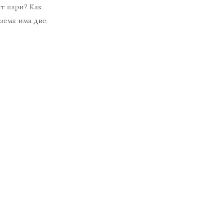
ят пари? Как
емя има две,