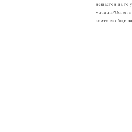
нещастен да те у
мислиш?Освен вс
които са общи за