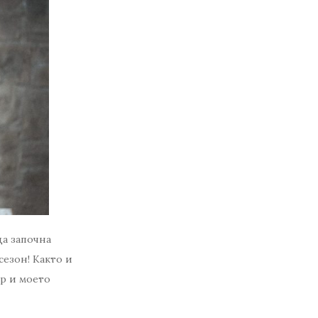
да започна
сезон! Както и
ор и моето