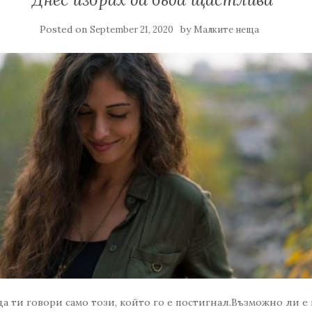
Posted on
by
September 21, 2020
Малките неща
а ти говори само този, който го е постигнал.Възможно ли е 