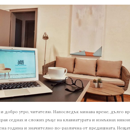
и добро утро, читателю. Напоследък минава време, дълго вре
края седнах и сложих ръце на клавиатурата и измъкнах някои
ена година и значително по-различна от предишната. Нещат