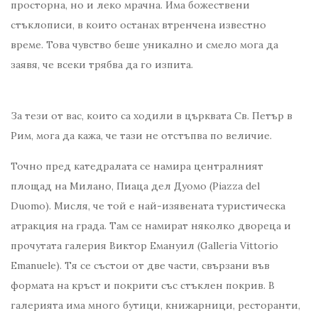
просторна, но и леко мрачна. Има божествени
стъклописи, в които останах втренчена известно
време. Това чувство беше уникално и смело мога да
заявя, че всеки трябва да го изпита.
За тези от вас, които са ходили в църквата Св. Петър в
Рим, мога да кажа, че тази не отстъпва по величие.
Точно пред катедралата се намира централният
площад на Милано, Пиаца дел Дуомо (Piazza del
Duomo). Мисля, че той е най-изявената туристическа
атракция на града. Там се намират няколко двореца и
прочутата галерия Виктор Емануил (Galleria Vittorio
Emanuele). Тя се състои от две части, свързани във
формата на кръст и покрити със стъклен покрив. В
галерията има много бутици, книжарници, ресторанти,