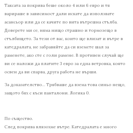
Таксата за покрива беше около 4 или 6 евро и тя
варираше в зависимост дали искате да използвате
асансьор или да се качите по вита вътрешна стълба.
Доверете ми се, няма нищо страшно и тормозещо в
стълбището. За тези от вас, които ще влизат и вътре в
катедралата, не забравяйте да си вземете шал за
раменете, ако сте с голи рамене. В противен случай ще
ви се наложи да платите 3 евро за една ветровка, която
освен да ви спарва, друга работа не върши.
За доказателство… Трябваше да взема това синьо нещо,
защото бях с къси панталони. Логика 0.
По същество.
​След покрива влязохме вътре. Катедралата е много