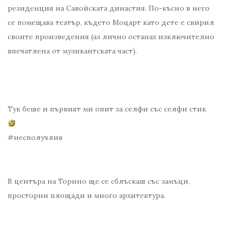
резиденция на Савойската династия. По-късно в него
се помещава театър, където Моцарт като дете е свирил
своите произведения (аз лично останах изключително
впечатлена от музикантската част).
Тук беше и първият ми опит за селфи със селфи стик ​
#несполучлив
В центъра на Торино ще се сблъскаш със замъци,
просторни площади и много архитектура.