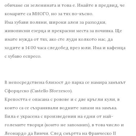
обичаме си зеленината и това е. Имайте в предвид, че
комарите са МНОГО, но за тях по-късно.
Има хубави поляни, широки алеи за разходки,
живописни езерца и прекрасни места за почивка. Ще
имате нужда от тях, ако сте луди колкото нас, да
ходите в 14:00 часа следобед през юли. Има и кафенца
с хубаво еспресо.
В непосредствена близост до парка се намира замъкът
Сфорцеско (Castello Sforzesco).
Крепостта е опасана с ровове и с две кръгли кули, в
които са се съхранявали водните запази на замъка.
Била е украсена с произведения на едни от най-
големите творци (които не запомних), в това число и
Леонардо да Винчи. След смъртта на Франческо II