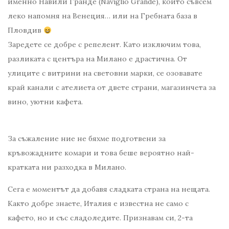
именно Навили Гранде (Naviglio Grande), който съвсем
леко напомня на Венеция… или на Гребната база в
Пловдив
Заредете се добре с репелент. Като изключим това,
разликата с центъра на Милано е драстична. От
улиците с витрини на световни марки, се озовавате
край канали с ателиета от двете страни, магазинчета за
вино, уютни кафета.
За съжаление ние не бяхме подготвени за
кръвожадните комари и това беше вероятно най-
кратката ни разходка в Милано.
Сега е моментът да добавя сладката страна на нещата.
Както добре знаете, Италия е известна не само с
кафето, но и със сладоледите. Признавам си, 2-та