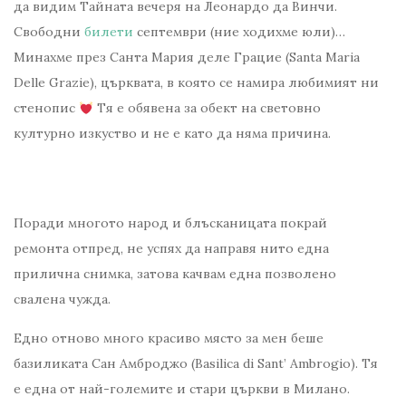
да видим Тайната вечеря на Леонардо да Винчи.
Свободни
билети
септември (ние ходихме юли)…
Минахме през Санта Мария деле Грацие (Santa Maria
Delle Grazie), църквата, в която се намира любимият ни
стенопис
Тя е обявена за обект на световно
културно изкуство и не е като да няма причина.
Поради многото народ и блъсканицата покрай
ремонта отпред, не успях да направя нито една
прилична снимка, затова качвам една позволено
свалена чужда.
Едно отново много красиво място за мен беше
базиликата Сан​ Амброджо (Basilica di Sant’ Ambrogio). Тя
е една от най-големите и стари църкви в Милано.