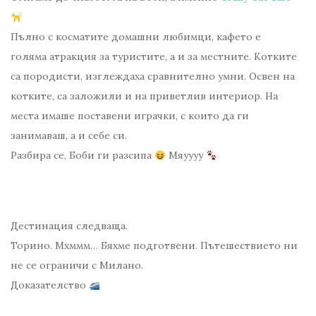
Пълно с косматите домашни любимци, кафето е
голяма атракция за туристите, а и за местните. Котките
са породисти, изглеждаха сравнително умни. Освен на
котките, са заложили и на приветлив интериор. На
места имаше поставени играчки, с които да ги
занимаваш, а и себе си.
Разбира се, Боби ги разсипа
Мяуууу
Дестинация следваща.​
Торино. Мхммм… Бяхме подготвени. Пътешествието ни
не се ограничи с Милано.
Доказателство ​