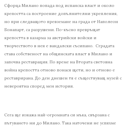
Сфорца Милано попада под испанска власт и около
крепостта са построение допълнителни укрепления,
но при следващото превземане на града от Наполеон
Бонапарт, са разрушени. По-късно превръщат
крепостта в казарма за австрийски войски и
творчеството в нея е вандалски съсипано. Сградата
става собственост на общинската власт в Милано и
започва реставрация. По време на Втората световна
война крепостта отново понася щети, но и отново е
реставрирана. До ден днешен тя е съществуващ музей с
невероятна според мен история.
Сега ще изкажа най-огромната си мъка, свързана с
пътуването ни до Милано. Така наточени не успяхме