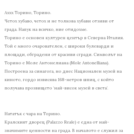
Аххх Торино, Торино.
Четох хубаво, четох и не толкова хубави отзиви от
града. Напук на всичко, ние отидохме.
Торино е основен културен център в Северна Италия.
Той е много очарователен, с широки булеварди и
площади, обградени от красиви сгради. Символът на
Торино е Моле Антонелиана (Mole Antonelliana).
Построена за синагога, но днес Национален музей на
киното, гордо извисява 168-метров шпиц, с който
получава прозвището ‘най-висок музей в света’.
Нататък с чара на Торино.
Кралският дворец (Palazzo Reale) е една от най-
значимите ценности на града. В началото е служил за