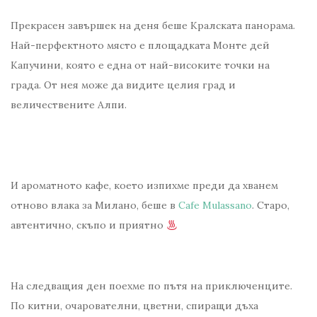
Прекрасен завършек на деня беше Кралската панорама.
Най-перфектното място е площадката Монте дей
Капучини, която е една от най-високите точки на
града. От нея може да видите целия град и
величествените Алпи.
И ароматното кафе, което изпихме преди да хванем
отново влака за Милано, беше в
Cafe Mulassano
. Старо,
автентично, скъпо и приятно
На следващия ден поехме по пътя на приключенците.
По китни, очарователни, цветни, спиращи дъха