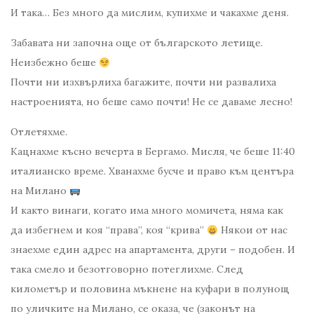
И така… Без много да мислим, купихме и чакахме деня.
Забавата ни започна още от българското летище.
Неизбежно беше
Почти ни изхвърлиха багажите, почти ни развалиха
настроенията, но беше само почти! Не се даваме лесно!
Отлетяхме.
Кацнахме късно вечерта в Бергамо. Мисля, че беше 11:40
италианско време. Хванахме бусче и право към центъра
на Милано
И както винаги, когато има много момичета, няма как
да избегнем и коя “права”, коя “крива”
Някои от нас
знаехме един адрес на апартамента, други – подобен. И
така смело и безотговорно потеглихме. След
километър и половина мъкнене на куфари в полунощ
по уличките на Милано, се оказа, че (законът на