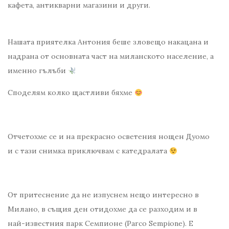
кафета, антикварни магазини и други.
Нашата приятелка Антония беше зловещо накацана и
надрана от основната част на миланското население, а
именно гълъби
​Споделям колко щастливи бяхме
Отчетохме се и на прекрасно осветения нощен Дуомо
и с тази снимка приключвам с катедралата ​
От притеснение да не изпуснем нещо интересно в
Милано, в същия ден отидохме да се разходим и в
най-известния парк Семпионе (Parco Sempione). Е