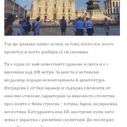
Тук ще разкажа малко за нея, за това, което чух, което
прочетох и което разбира се си спомням.
Тя е един от най-известните храмове в света и е с
височина над 108 метра. За мен тя е истински
шедьовър поради неповторимата й архитектура.
Изградена е от бял мрамор и съдържа елементи от
няколко стилове, характерни за няколкото столетия,
през които е била строена – готика, барок, неокрасика,
неоготика. Катедралата има 135 заострени кули, като
всяка е украсена с различни скулптори. До последно