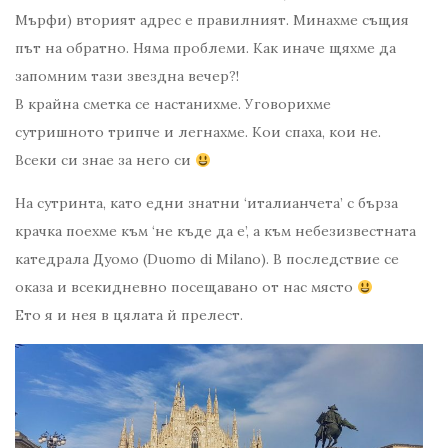
Мърфи) вторият адрес е правилният. Минахме същия
път на обратно. Няма проблеми. Как иначе щяхме да
запомним тази звездна вечер?!
В крайна сметка се настанихме. Уговорихме
сутришното трипче и легнахме. Кои спаха, кои не.
Всеки си знае за него си
На сутринта, като едни знатни ‘италианчета’ с бърза
крачка поехме към ‘не къде да е’, а към небезизвестната
катедрала Дуомо (Duomo di Milano). В последствие се
оказа и всекидневно посещавано от нас място
Ето я и нея в цялата й прелест.