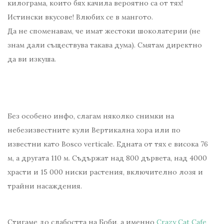
килограма, които бях качила вероятно са от тях!
Истински вкусове! Влюбих се в мангото.
Да не споменавам, че имат жестоки шоколатерии (не
знам дали съществува такава дума). Смятам директно
да ви изкуша.
Без особено инфо, слагам няколко снимки на
небезизвестните кули Вертикална хора или по
известни като Bosco verticale. Едната от тях е висока 76
м, а другата 110 м. Съдържат над 800 дървета, над 4000
храсти и 15 000 ниски растения, включително лозя и
трайни насаждения.
Стигаме до слабостта на Боби, а именно
Crazy Cat Cafe