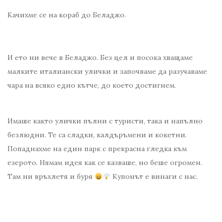
Качихме се на кораб до Беладжо.
И ето ни вече в Беладжо. Без цел и посока хващаме
малките италиански улички и започваме да разучаваме
чара на всяко едно кътче, до което достигнем.
Имаше както улички пълни с туристи, така и напълно
безлюдни. Те са сладки, калдъръмени и кокетни.
Попаднахме на един парк с прекрасна гледка към
езерото. Нямам идея как се казваше, но беше огромен.
Там ни връхлетя и буря
Купонът е винаги с нас.