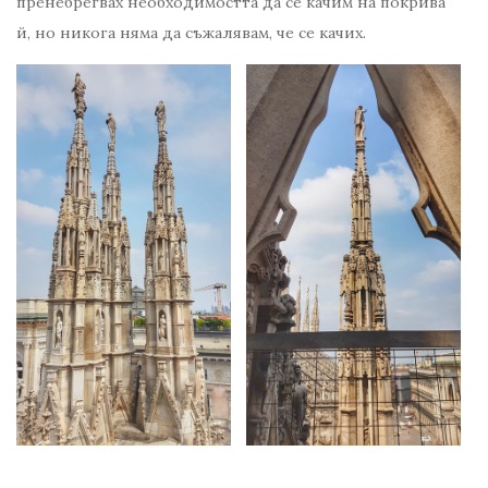
пренебрегвах необходимостта да се качим на покрива
й, но никога няма да съжалявам, че се качих.