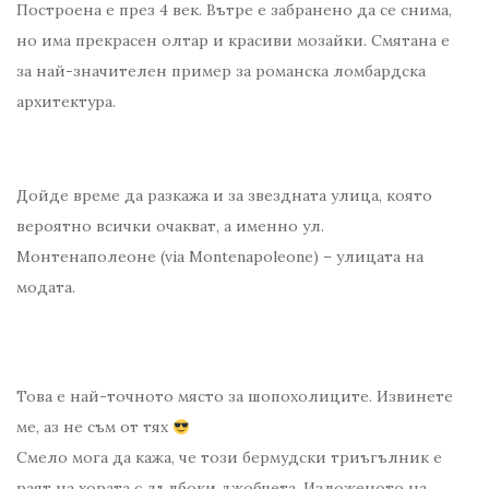
Построена е през 4 век. Вътре е забранено да се снима,
но има прекрасен олтар и красиви мозайки. Смятана е
за най-значителен пример за романска ломбардска
архитектура.
Дойде време да разкажа и за звездната улица, която
вероятно всички очакват, а именно ул.
Монтенаполеоне (via Montenapoleone) – улицата на
модата.
Това е най-точното място за шопохолиците. Извинете
ме, аз не съм от тях
Смело мога да кажа, че този бермудски триъгълник е
раят на хората с дълбоки джобчета. Изложеното на