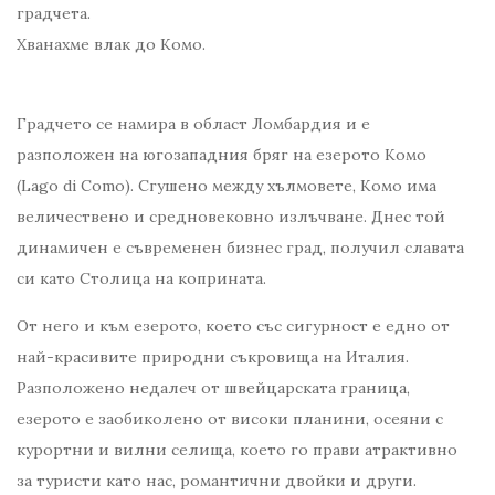
градчета.
Хванахме влак до Комо.
Градчето се намира в област Ломбардия и е
разположен на югозападния бряг на езерото Комо
(Lago di Como). Сгушено между хълмовете, Комо има
величествено и средновековно излъчване. Днес той
динамичен е съвременен бизнес град, получил славата
си като Столица на коприната.
От него и към езерото, което със сигурност е едно от
най-красивите природни съкровища на Италия.
Разположено недалеч от швейцарската граница,
езерото е заобиколено от високи планини, осеяни с
курортни и вилни селища, което го прави атрактивно
за туристи като нас, романтични двойки и други.