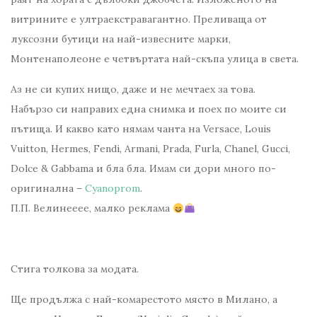
витрините е ултраекстравагантно. Преливаща от
луксозни бутици на най-извесните марки,
Монтенаполеоне е четвъртата най-скъпа улица в света.
Аз не си купих нищо, даже и не мечтаех за това.
Набързо си направих една снимка и поех по моите си
пътища. И какво като нямам чанта на Versace, Louis
Vuitton, Hermes, Fendi, Armani, Prada, Furla, Chanel, Gucci,
Dolce & Gabbama и бла бла. Имам си дори много по-
оригинална –
Cyanoprom
.
П.П. Велинееее, малко реклама
Стига толкова за модата.
Ще продължа с най-комарестото място в Милано, а