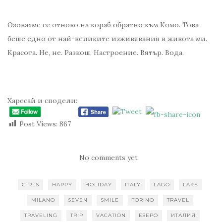
Озовахме се отново на кораб обратно към Комо. Това
беше едно от най-великите изживявания в живота ми.
Красота. Не, не. Разкош. Настроение. Вятър. Вода.
Харесай и сподели:
Post Views:
867
No comments yet
GIRLS
HAPPY
HOLIDAY
ITALY
LAGO
LAKE
MILANO
SEVEN
SMILE
TORINO
TRAVEL
TRAVELING
TRIP
VACATION
ЕЗЕРО
ИТАЛИЯ