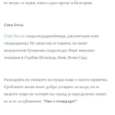
че вътре се пуши, както едно време в България.
Crna Ovca
Crna Ovca
e сладоледаджийница, джелатерия или
сладкарница. Не знам как се нарича, но имат
невероятни бутикови сладоледи. Имат няколко
локации в Сърбия (Белград, Ниш, Нови Сад).
Разходката по улиците на града също е много приятна.
Сръбските жени имат добро усещане за мода, но и
мъжете също не остават по-назад и определено знаят,
че и те са хубавички.
“Ово е стандарт!”