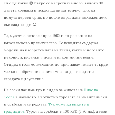
си още какво 😀 Вътре се напрегнах много, защото 30
лапета крещяха и искаха да пипат всичко, щях да
получа нервен срив, но после оправихме положението
със сладоледи 😀
Та, музеят е основан през 1952 г. по решение на
югославското правителство. Колекцията съдържа
модели на изобретенията на Тесла, както и неговите
ръкописи, рисунки, писма и някои лични вещи.
Отидох с голямо желание, но признавам имаше твърде
малко изобретения, които можеха да се видят, а
сградата е двуетажна.
На всеки час има тур и видео за живота на
Никола
Тесла
в началото. Съответно туровете са на английски
и сръбски и се редуват.
Тук може да видите и
графиците
. Турът на сръбски е 400 RSD (6.70 лв.), а този