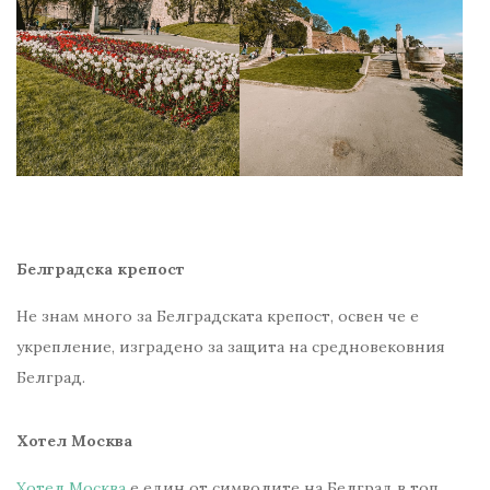
Белградска крепост
Не знам много за Белградската крепост, освен че е
укрепление, изградено за защита на средновековния
Белград.
Хотел Москва
Хотел Москва
е един от символите на Белград в топ