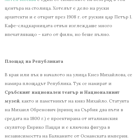
центъра на столица. Хотелът е дело на руски
архитекти и е открит през 1908 г. от руския цар Петър І.
Кафе-сладкарницата отвън изглеждаше много
впечатляващо – като от филм, но беше пълно.
Площад на Републиката
В края или пък в началото на улица Кнез Михайлова, се
намира площадът Република. Тук се намират и
Сръбският национален театър и Националният
музей
, както и паметникът на княз Михайло. Статуята
на Михаил Обренович (принц на Сърбия два пъти в
средата на 1800 г.) е проектирана от италианския
скулптор Енрико Пацци и е ключова фигура в
независимостта на Балканите от Османската империя.