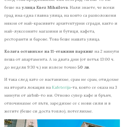
беше на
улица Knez Mihailova
. Нали знаете, че всеки
град има една главна улица, на която са разположени
някои от най-красивите архитектурни сгради, както и
най-луксозните магазини и бутици, кафета,
ресторанти и барове. Това беше нашата улица.
Колата оставихме на 11-етажния паркинг
на 2 минути
пеша от апартамента. А за двата дни (от петък 13:00 ч.
до неделя 9:30 ч.) ни излезе точно
50 лв
.
И така след като се настанихме, срам не срам, отидохме
на втората локация на
Kafeterija
-та, която се оказа на 3
минути от airbnb-то ни. Отново супер кафе и брънч,
отпочинахме от пътя, заредихме се с нови сили и в
жегите (беше си доста топло), потеглихме.