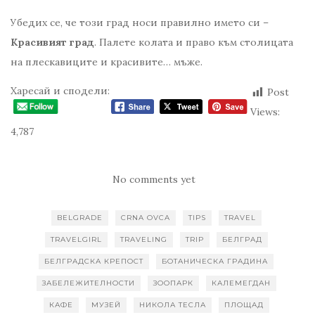
Убедих се, че този град носи правилно името си –
Красивият град
. Палете колата и право към столицата
на плескавиците и красивите… мъже.
Харесай и сподели:
Post
Views:
4,787
No comments yet
BELGRADE
CRNA OVCA
TIPS
TRAVEL
TRAVELGIRL
TRAVELING
TRIP
БЕЛГРАД
БЕЛГРАДСКА КРЕПОСТ
БОТАНИЧЕСКА ГРАДИНА
ЗАБЕЛЕЖИТЕЛНОСТИ
ЗООПАРК
КАЛЕМЕГДАН
КАФЕ
МУЗЕЙ
НИКОЛА ТЕСЛА
ПЛОЩАД