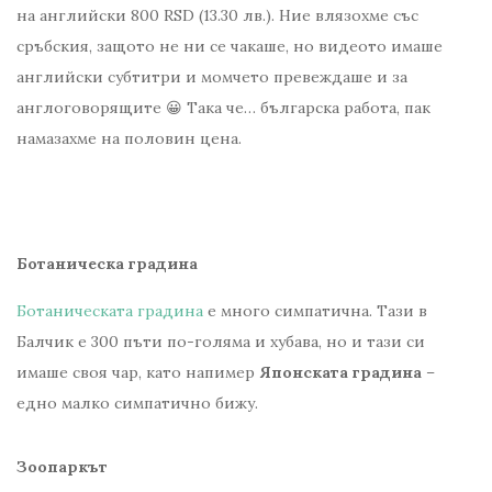
на английски 800 RSD (13.30 лв.). Ние влязохме със
сръбския, защото не ни се чакаше, но видеото имаше
английски субтитри и момчето превеждаше и за
англоговорящите 😀 Така че… българска работа, пак
намазахме на половин цена.
Ботаническа градина
Ботаническата градина
е много симпатична. Тази в
Балчик е 300 пъти по-голяма и хубава, но и тази си
имаше своя чар, като напимер
Японската градина
–
едно малко симпатично бижу.
Зоопаркът