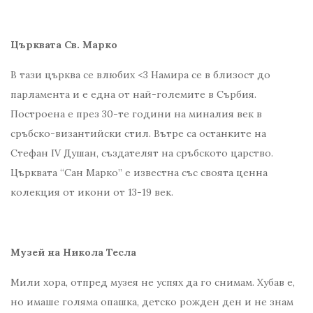
Църквата Св. Марко
В тази църква се влюбих <3 Намира се в близост до
парламента и е една от най-големите в Сърбия.
Построена е през 30-те години на миналия век в
сръбско-византийски стил. Вътре са останките на
Стефан IV Душан, създателят на сръбското царство.
Църквата “Сан Марко” е известна със своята ценна
колекция от икони от 13-19 век.
Музей на Никола Тесла
Мили хора, отпред музея не успях да го снимам. Хубав е,
но имаше голяма опашка, детско рожден ден и не знам