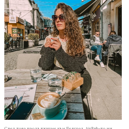
След това продължихме към Белград. AirBnb-то ни