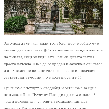
Започвам да се чудя дали този блог пост изобщо му е
писано да съществува 😀 Толкова много неща изписах и
на финала, след хиляди save- вания, цялата статия
просто изчезна. Няма да се предам и започвам отначало
и за съжаление вече не толкова прясно и с всичките
съпътстващи емоции, но с полезностите 🙂
Тръгнахме в четвртък следобяд и останахме за една
нощувка в Ниш. Пътят от Пловдив до там е около 3
часа и половина, и с приятна компания минава
неусетно. Тук ще вметна, че
пътните такси от