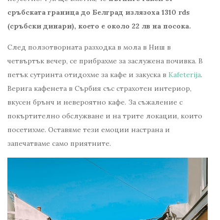
сръбската граница до Белград излязоха 1310 rds
(сръбски динари), което е около 22 лв на посока.
След ползотворната разходка в мола в Ниш в
четвъртък вечер, се прибрахме за заслужена почивка. В
петък сутринта отидохме за кафе и закуска в
Kafeterija
.
Верига кафенета в Сърбия със страхотен интериор,
вкусен брънч и невероятно кафе. За съжаление с
покъртително обслужване и на трите локации, които
посетихме. Оставяме тези емоции настрана и
запечатваме само приятните.