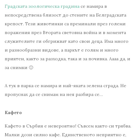
Градската зоологическа градина
се намира в
непосредствена близост до стените на Белградската
крепост. Тези животинки са преминали през големи
поражения през Втората световна война и в момента
служителите ги обгрижват като свои деца. Има много
и разнообразни видове, а паркът е голям и много
приятен, както за разходка, така и за почивка. Аааа да, и
за снимки 🙂
А тук в парка се намира и най-яката зелена сграда. Не
пропуснах да се снимам на нея разбира се…
Кафето
Кафето в Сърбия е невероятно! Съвсем както си трябва.
Малки дози силно кафе. Единственото неприятно е,