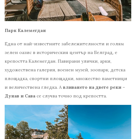
Парк Калемегдан
Една от най-известните забележителности и голям
зелен оазис в историческия център на Белград, е
крепостта Калемегдан. Павирани улички, арки,
художествена галерия, военен музей, зоопарк, детска
площадка, спортни площадки, множество паметници
и величествена гледка. А
вливането на двете реки –
Дунав и Сава
се случва точно под крепостта.