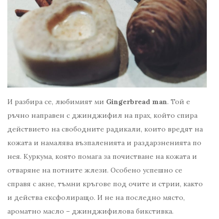
И разбира се, любимият ми
Gingerbread man
. Той е
ръчно направен с джинджифил на прах, който спира
действието на свободните радикали, които вредят на
кожата и намалява възпаленията и раздарзненията по
нея. Куркума, която помага за почистване на кожата и
отваряне на потните жлези. Особено успешно се
справя с акне, тъмни кръгове под очите и стрии, както
и действа ексфолиращо. И не на последно място,
ароматно масло – джинджифилова бикстивка.