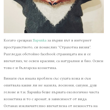
Когато срещнах
Sapunka
за първи път в интернет
пространството, си помислих “Страхотна визия”.
Разгледах обстойно facebook страницата им и се
впечатлих, че освен красиви, са натурални и био. Освен
това е и българска козметика.
Винаги съм имала проблем със сухата кожа и съм
опитвала какви ли не мазила, лосиони, сапуни, душ
гелове и т.н. Sapunka беше първата екологично чиста
козметика и то с аромат, в зависимост от вида.
Останах изключително впечатлена от нежността на