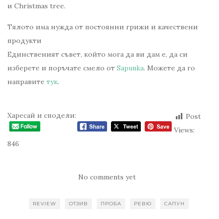
и Christmas tree.
Тялото има нужда от постоянни грижи и качествени
продукти
Единственият съвет, който мога да ви дам е, да си
изберете и поръчате смело от
Sapunka
. Можете да го
направите
тук
.
Харесай и сподели:
Post
Views:
846
No comments yet
REVIEW
ОТЗИВ
ПРОБА
РЕВЮ
САПУН