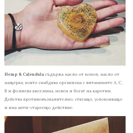
Hemp & Calendula
съдържа масло от коноп, масло от
мащерка, която снабдява организма с витамините А, С,
В и фолиева киселина, невен и богат на каротин.
Действа противовъзпалително, стягащо, успокояващо
и има анти-стареещо действие.