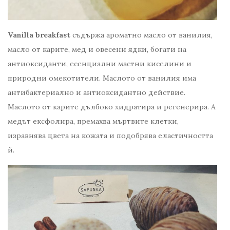
Vanilla breakfast
съдържа ароматно масло от ванилия,
масло от карите, мед и овесени ядки, богати на
антиоксиданти, есенциални мастни киселини и
природни омекотители. Маслото от ванилия има
антибактериално и антиоксидантно действие.
Маслото от карите дълбоко хидратира и регенерира. А
медът ексфолира, премахва мъртвите клетки,
изравнява цвета на кожата и подобрява еластичността
й.