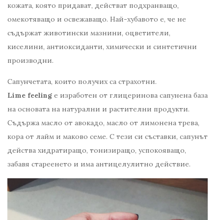
кожата, която придават, действат подхранващо,
омекотяващо и освежаващо. Най-хубавото е, че не
съдържат животински мазнини, оцветители,
киселини, антиоксиданти, химически и синтетични
производни.
Сапунчетата, които получих са страхотни.
Lime feeling
е изработен от глицеринова сапунена база
на основата на натурални и растителни продукти.
Съдържа масло от авокадо, масло от лимонена трева,
кора от лайм и маково семе. С тези си съставки, сапунът
действа хидратиращо, тонизиращо, успокояващо,
забавя стареенето и има антицелулитно действие.​