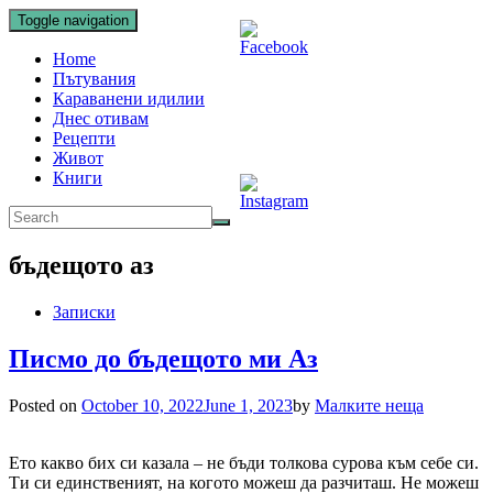
Toggle navigation
Home
Пътувания
Караванени идилии
Днес отивам
Рецепти
Живот
Книги
бъдещото аз
Записки
Писмо до бъдещото ми Аз
Posted on
October 10, 2022
June 1, 2023
by
Малките неща
Ето какво бих си казала – не бъди толкова сурова към себе си.
Ти си единственият, на когото можеш да разчиташ. Не можеш