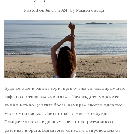
Posted on
by
June 5, 2024
Малките неща
Будя се още в ранни зори, приготвям си чаша ароматно
кафе и се отправям към плажа. Там, където морските
вълни нежно целуват брега, намирам своето идеално
място – на пясъка. Светът около мен се събужда.
Птиците започват да пеят, а вълните ритмично се
разбиват в брега. Всяка глътка кафе е съпроводена от