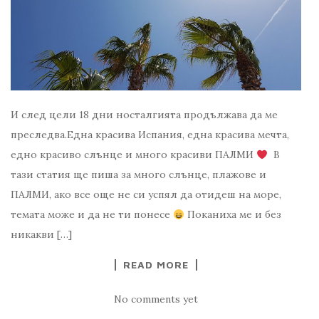
И след цели 18 дни носталгията продължава да ме
преследва.Една красива Испания, една красива мечта,
едно красиво слънце и много красиви ПАЛМИ
В
тази статия ще пиша за много слънце, плажове и
ПАЛМИ, ако все още не си успял да отидеш на море,
темата може и да не ти понесе
Поканиха ме и без
никакви […]
READ MORE
No comments yet