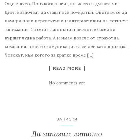
Още е лято. Понякога навън, по-често в душата ми.
Дните започват да стават все по-кратки. Опитвам се да
намиря нови перспективи и алтернативни на летните
занимания. За сега планината и вилните басейни
вършат чудна работа. А и имам повече от страхотна
компания, в която комуникацията се лее като приказка.
Човекът, към когото за кратко време […]
READ MORE
No comments yet
ЗАПИСКИ
Да запазим лятото