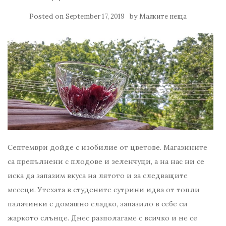
Posted on
by
September 17, 2019
Малките неща
Септември дойде с изобилие от цветове. Магазините
са препълнени с плодове и зеленчуци, а на нас ни се
иска да запазим вкуса на лятото и за следващите
месеци. Утехата в студените сутрини идва от топли
палачинки с домашно сладко, запазило в себе си
жаркото слънце. Днес разполагаме с всичко и не се