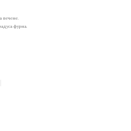
а печене.
адуса фурна.