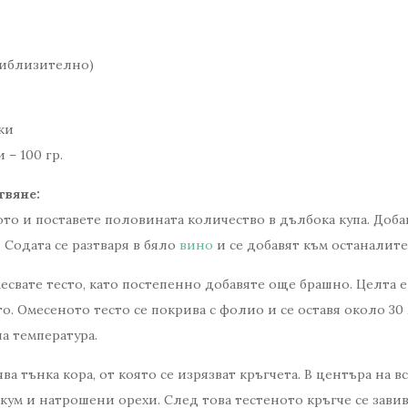
приблизително)
ки
– 100 гр.
твяне:
то и поставете половината количество в дълбока купа. Доба
 Содата се разтваря в бяло
вино
и се добавят към останалите
есвате тесто, като постепенно добавяте още брашно. Целта е
о. Омесеното тесто се покрива с фолио и се оставя около 30
а температура.
чва тънка кора, от която се изрязват кръгчета. В центъра на в
кум и натрошени орехи. След това тестеното кръгче се завив