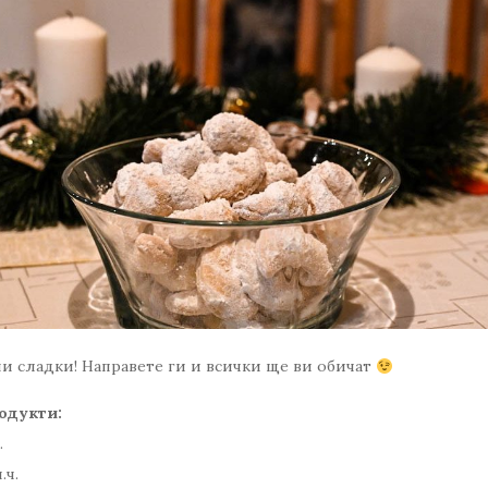
 сладки! Направете ги и всички ще ви обичат
одукти:
– 1 и 1/2 ч.ч.
ино – 1/2 ч.ч.