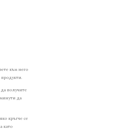
вете към него
 продукти.
 да получите
 минути да
сяко кръгче се
а като