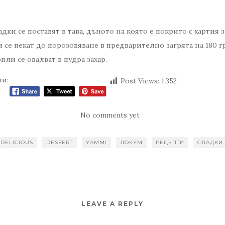
ки се поставят в тава, дъното на която е покрито с хартия з
се пекат до порозовяване в предварително загрята на 180 гр
пли се овалват в пудра захар.
ли:
Post Views:
1,352
No comments yet
DELICIOUS
DESSERT
YAMMI
ЛОКУМ
РЕЦЕПТИ
СЛАДКИ
LEAVE A REPLY