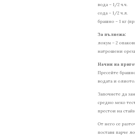
вода – 1/2 ч.ч.
сода – 1/2 ч.л.
брашно – 1 кг (
За пълнежа:
локум – 2 опаков
натрошени орехи 
Начин на приго
Пресейте брашно
водата и олиото.
Започнете да зам
средно меко тест
престои на стайн
От него се разто
поставя парче ло