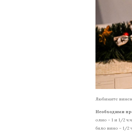
Любимите винени
Необходими пр
олио 
бяло в