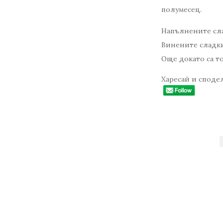
полумесец.
Напълнените слад
Винените сладки 
Още докато са то
Харесай и споде