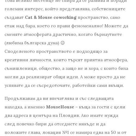
Това велико местенце не спира да се развива и поради
големия интерес, който представлява, собствениците
създават
Cat & Mouse
coworking
пространство, само
етаж над бара, което го прави феноменално! Можете да
сменяте атмосферата драстично, когато бърнаутнете
(любима българска дума) 😉
Споделеното пространството е подходящо за
креативни личности, които търсят приятна атмосфера,
съмишленици, общество, а защо не и хора, с които биха
могли да реализират общи идеи. А може просто да не
успявате да се съсредоточите, работейки сами вкъщи.
Продължавам да ви впечатлява и със следващата
находка, а именно
MouseHouse
– къща за гости с цели
два адреса в центъра на Пловдив. Ако имате нужда
след повечко бири да отседнете някъде и да
положите глава, локация №1 се намира едва на 50 м от