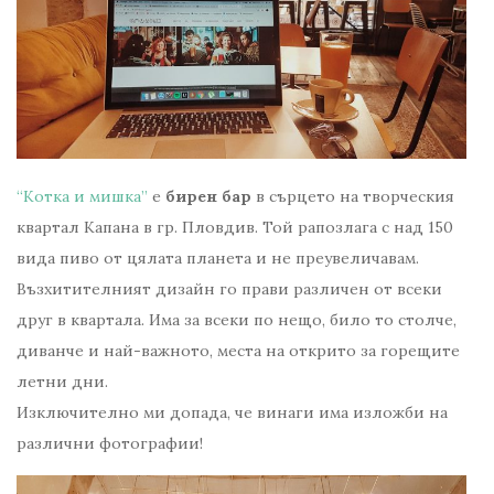
“Котка и мишка”
е
бирен бар
в сърцето на творческия
квартал Капана в гр. Пловдив. Той рапозлага с над 150
вида пиво от цялата планета и не преувеличавам.
Възхитителният дизайн го прави различен от всеки
друг в квартала. Има за всеки по нещо, било то столче,
диванче и най-важното, места на открито за горещите
летни дни.
Изключително ми допада, че винаги има изложби на
различни фотографии!