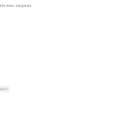
рително загряла
ДКО