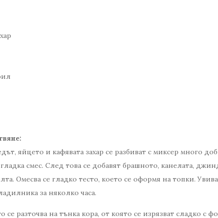
ахар
фил
твяне:
дът, яйцето и кафявата захар се разбиват с миксер много доб
гладка смес. След това се добавят брашното, канелата, джи
лта. Омесва се гладко тесто, което се оформя на топки. Увив
хладилника за няколко часа.
о се разточва на тънка кора, от която се изрязват сладко с 