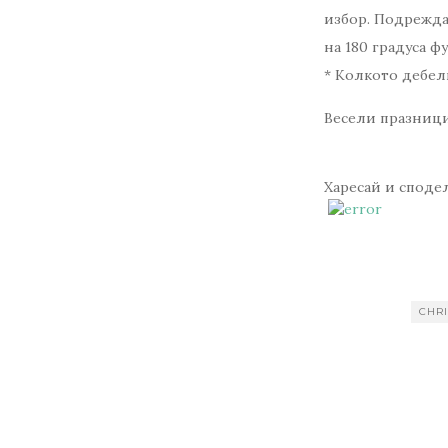
избор. Подреждат
на 180 градуса ф
* Колкото дебел
​Весели празници 
Харесай и споде
CHR