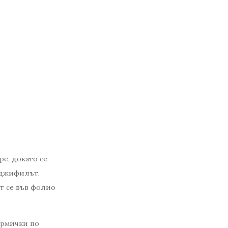
ре, докато се
нджифилът,
ат се във фолио
формички по