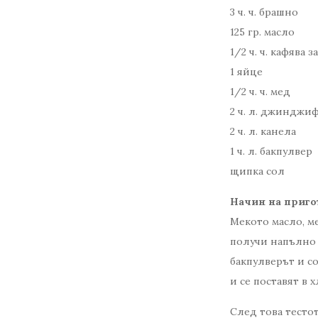
3 ч. ч. брашно
125 гр. масло
1/2 ч. ч. кафява з
1 яйце
1/2 ч. ч. мед
2 ч. л. джинджи
2 ч. л. канела
1 ч. л. бакпулвер
щипка сол
Начин на приго
Мекото масло, ме
получи напълно 
бакпулверът и со
и се поставят в 
След това тестот