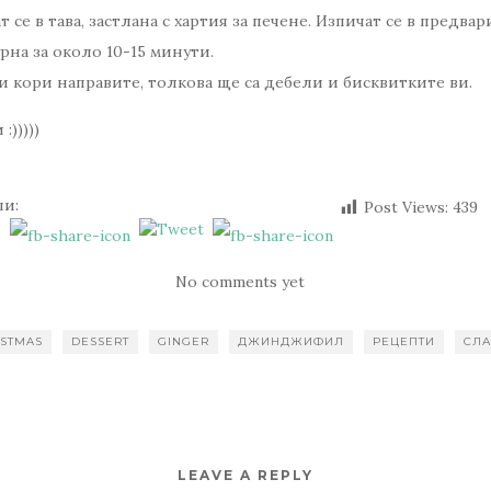
 се в тава, застлана с хартия за печене. Изпичат се в предва
урна за около 10-15 минути.
и кори направите, толкова ще са дебели и бисквитките ви.
:)))))
ли:
Post Views:
439
No comments yet
ISTMAS
DESSERT
GINGER
ДЖИНДЖИФИЛ
РЕЦЕПТИ
СЛА
LEAVE A REPLY