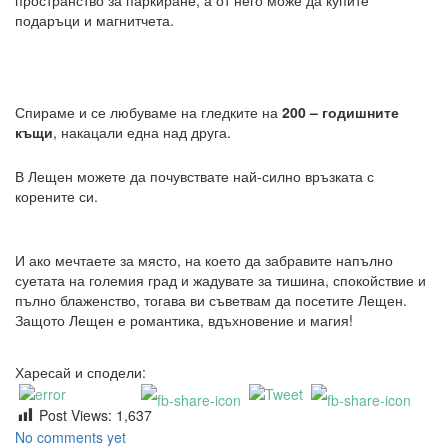
пространство за паркиране, а от него може да купите
подаръци и магнитчета.
Спираме и се любуваме на гледките на
200 – годишните
къщи
, накацали една над друга.
В Лещен можете да почувствате най-силно връзката с
корените си.
И ако мечтаете за място, на което да забравите напълно
суетата на големия град и жадувате за тишина, спокойствие и
пълно блаженство, тогава ви съветвам да посетите Лещен.
Защото Лещен е романтика, вдъхновение и магия!
Харесай и сподели:
Post Views:
1,637
No comments yet