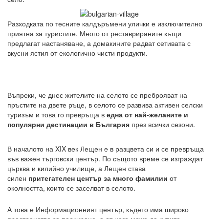
Разходката по тесните калдъръмени улички е изключително
приятна за туристите. Много от реставрираните къщи
предлагат настаняване, а домакините радват сетивата с
вкусни ястия от екологично чисти продукти.
Въпреки, че днес жителите на селото се преброяват на
пръстите на двете ръце, в селото се развива активен селски
туризъм и това го превръща в
една от най-желаните и
популярни дестинации в България
през всички сезони.
В началото на XIX век Лещен е в разцвета си и се превръща
във важен търговски център. По същото време се изграждат
църква и килийно училище, а Лещен става
силен
притегателен център за много фамилии
от
околността, които се заселват в селото.
А това е Информационният център, където има широко