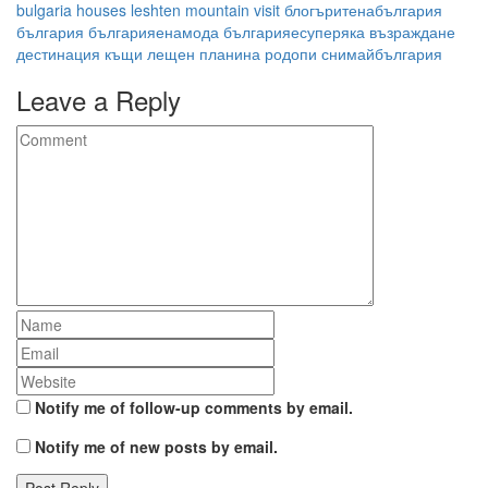
bulgaria
houses
leshten
mountain
visit
блогъритенабългария
българия
българияенамода
българияесуперяка
възраждане
дестинация
къщи
лещен
планина
родопи
снимайбългария
Leave a Reply
Notify me of follow-up comments by email.
Notify me of new posts by email.