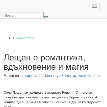
Toggle n
Пътешествия
Лещен е романтика,
вдъхновение и магия
Posted on
January 16, 2021
January 28, 2021
by
Малките неща
Село Лещен се намира в Западните Родопи. От него се
разкрива красива панорамна гледка към Пирин планина. А
къщите тук още пазят в себе си истинския дух на българското
село.