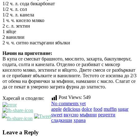
1/2 ч. л. сода бикарбонат
1/2 ч. л. сол
1/2 ч. л. канела
1 ч. ч. кисело мляко
2 с. л. зехтин
1 яйце
2 ванилии
2 ч. ч. ситно настъргани ябълки
Начин на приготвяне:
В купа се смесват брашното, мюслито, захарта, бакпулверът,
содата, солта и канелата. Отделно се разбиват с миксер
киселото мляко, зехтинът и яйцето. Двете смеси се разбъркват
и се прибавят ябълките и ванилиите. Тестото се изсипва до 2/3
от обема на формички за мъфини, намазани с масло. Слагат се
да се пекат в умерено загрята фурна до златисто.
Post Views:
549
Харесай и сподели:
No comments yet
apple
delicious
dolce
food
muffin
sugar
sweet
вкусно
мъфини
рецепти
сладкиши
храна
Leave a Reply