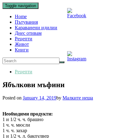
Toggle navigation
Home
Пътувания
Караванени идилии
Днес отивам
Рецепти
Живот
Книги
Рецепти
Ябълкови мъфини
Posted on
January 14, 2019
by
Малките неща
Необходими продукти:
1 и 1/2 ч. ч. брашно
1 ч. ч. мюсли
1 ч. ч. захар
1 и 1/2 ч. л. бакпулвер