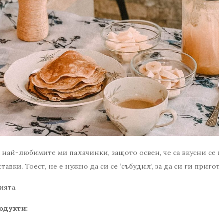
 най-любимите ми палачинки, защото освен, че са вкусни се 
тавки. Тоест, не е нужно да си се ‘събудил’, за да си ги приго
ията.
одукти: