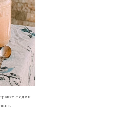
правят с един
твиш.