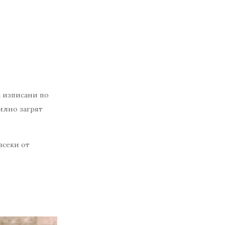
а изписани по
силно загрят
всеки от