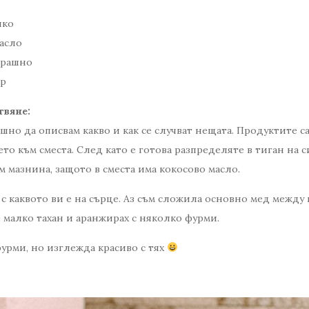
яко
масло
 брашно
ер
твяне:
шно да описвам какво и как се случват нещата. Продуктите с
то към сместа. След като е готова разпределяте в тиган на 
м мазнина, защото в сместа има кокосово масло.
с каквото ви е на сърце. Аз съм сложила основно мед между 
 малко тахан и аранжирах с няколко фурми.
фурми, но изглежда красиво с тях