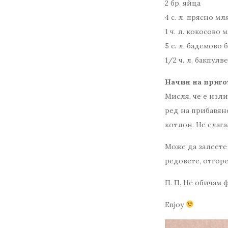
2 бр. яйца
4 с. л. прясно мл
1 ч. л. кокосово 
5 с. л. бадемово
1/2 ч. л. бакпулв
Начин на приго
Мисля, че е изли
ред на прибавяне
котлон. Не слага
Може да залеете 
редовете, отгоре
П. П. Не обичам 
Enjoy