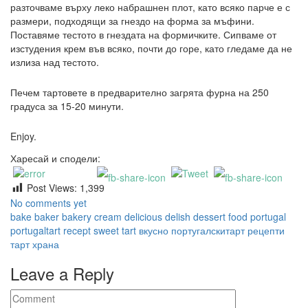
разточваме върху леко набрашнен плот, като всяко парче е с
размери, подходящи за гнездо на форма за мъфини.
Поставяме тестото в гнездата на формичките. Сипваме от
изстудения крем във всяко, почти до горе, като гледаме да не
излиза над тестото.
Печем тартовете в предварително загрята фурна на 250
градуса за 15-20 минути.
Enjoy.
Харесай и сподели:
Post Views:
1,399
No comments yet
bake
baker
bakery
cream
delicious
delish
dessert
food
portugal
portugaltart
recept
sweet
tart
вкусно
португалскитарт
рецепти
тарт
храна
Leave a Reply