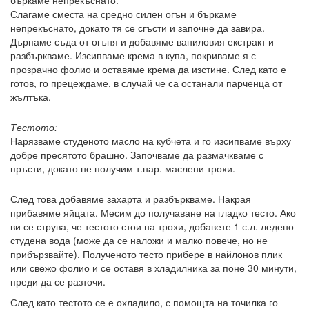
бъркаме непрекъснато.
Слагаме сместа на средно силен огън и бъркаме
непрекъснато, докато тя се сгъсти и започне да завира.
Дърпаме съда от огъня и добавяме ваниловия екстракт и
разбъркваме. Изсипваме крема в купа, покриваме я с
прозрачно фолио и оставяме крема да изстине. След като е
готов, го прецеждаме, в случай че са останали парченца от
жълтъка.
Тестото:
Нарязваме студеното масло на кубчета и го изсипваме върху
добре пресятото брашно. Започваме да размачкваме с
пръсти, докато не получим т.нар. маслени трохи.
След това добавяме захарта и разбъркваме. Накрая
прибавяме яйцата. Месим до получаване на гладко тесто. Ако
ви се струва, че тестото стои на трохи, добавете 1 с.л. ледено
студена вода (може да се наложи и малко повече, но не
прибързвайте). Полученото тесто прибере в найлонов плик
или свежо фолио и се оставя в хладилника за поне 30 минути,
преди да се разточи.
След като тестото се е охладило, с помощта на точилка го