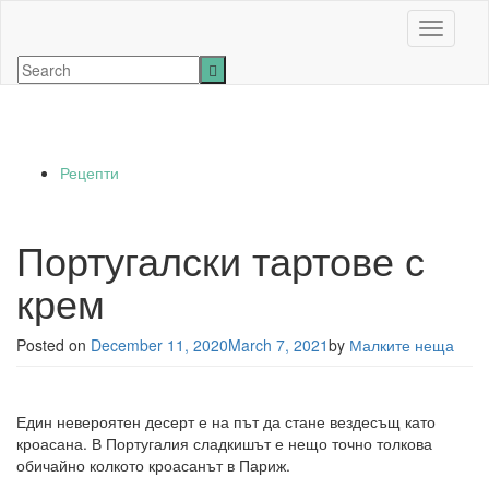
Toggle n
Рецепти
Португалски тартове с
крем
Posted on
December 11, 2020
March 7, 2021
by
Малките неща
Един невероятен десерт е на път да стане вездесъщ като
кроасана. В Португалия сладкишът е нещо точно толкова
обичайно колкото кроасанът в Париж.