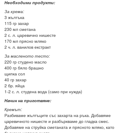
Необходими продукти:
За крема:
3 жълтъка
115 гр захар
230 мл сметана
2 с. л. царевично нишесте
170 мл прясно мляко
2 ч. л. ванилов екстракт
За масленото тесто:
220 гр студено масло
400 гр бяло брашно
щипка сол
40 гр захар
2 бр. яйца
1-2 с. л. студена вода (само при нужда)
Начин на приготвяне:
Кремът:
Разбиваме жълтъците със захарта на ръка. Добавяме
царевичното нишесте и разбъркваме до гладка смес.
Добавяме на струйка сметаната и прясното мляко, като